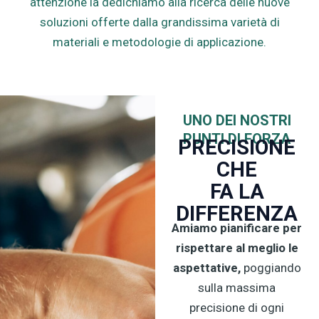
attenzione la dedichiamo alla ricerca delle nuove
soluzioni offerte dalla grandissima varietà di
materiali e metodologie di applicazione.
UNO DEI NOSTRI
PUNTI DI FORZA
PRECISIONE
CHE
FA LA
DIFFERENZA
Amiamo pianificare per
rispettare al meglio le
aspettative,
poggiando
sulla massima
precisione di ogni