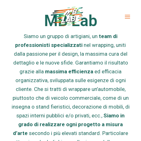
Vai
Mai
al
MB Lab
Men
contenuto
Siamo un gruppo di artigiani, un
team di
professionisti specializzati
nel wrapping, uniti
dalla passione per il design, la massima cura del
dettaglio e le nuove sfide. Garantiamo il risultato
grazie alla
massima efficienza
ed efficacia
organizzativa, sviluppata sulle esigenze di ogni
cliente. Che si tratti di wrappare un’automobile,
piuttosto che di veicolo commerciale, come di un
insegna o stand fieristici, decorazione di mobili, di
spazi interni pubblici e/o privati, ecc.,
Siamo in
grado di realizzare ogni progetto a misura
d’arte
secondo i più elevati standard. Particolare