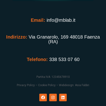
Email:
info@mblab.it
Indirizzo:
Via Granarolo, 169 48018 Faenza
(RA)
Telefono:
338 533 07 60
Partita IVA: 12345678910
Privacy Policy – Cookie Policy – Webdesign: Asia Fabbri
F
I
L
a
n
i
c
s
n