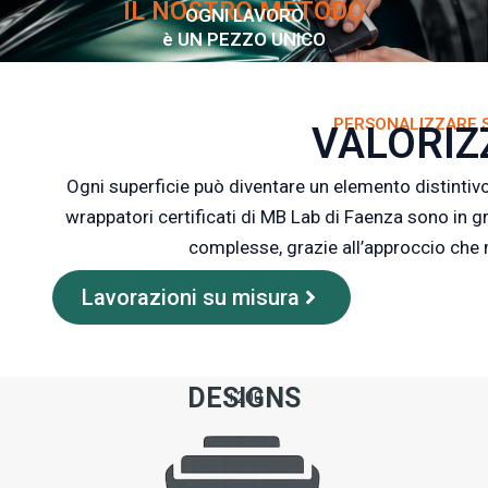
IL NOSTRO METODO
OGNI LAVORO
è UN PEZZO UNICO
PERSONALIZZARE S
VALORIZ
Ogni superficie può diventare un elemento distintiv
wrappatori certificati di MB Lab di Faenza sono in g
complesse, grazie all’approccio che m
Lavorazioni su misura
DESIGNS
+200